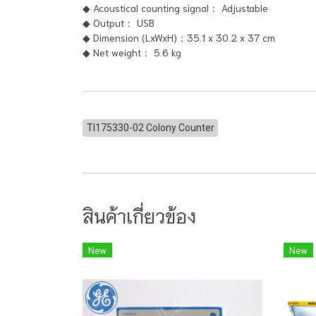
◆ Acoustical counting signal： Adjustable
◆ Output： USB
◆ Dimension (LxWxH)：35.1 x 30.2 x 37 cm
◆ Net weight： 5.6 kg
TI175330-02 Colony Counter
สินค้าเกี่ยวข้อง
New
New