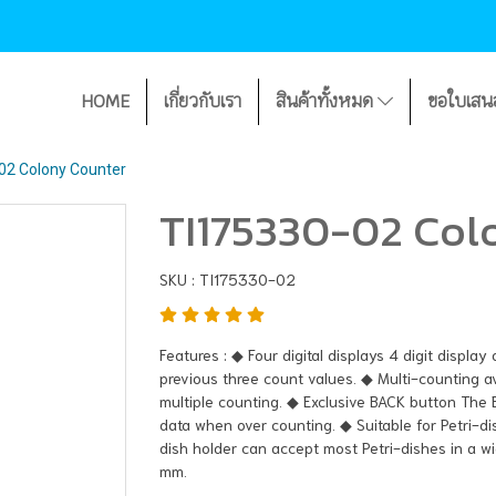
HOME
เกี่ยวกับเรา
สินค้าทั้งหมด
ขอใบเสน
02 Colony Counter
TI175330-02 Col
SKU : TI175330-02
Features : ◆ Four digital displays 4 digit displ
previous three count values. ◆ Multi-counting
multiple counting. ◆ Exclusive BACK button The
data when over counting. ◆ Suitable for Petri-d
dish holder can accept most Petri-dishes in a 
mm.