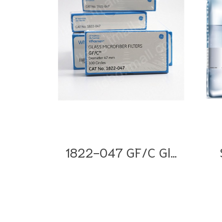
1822-047 GF/C Glass Circles 47 mm.100/pk (Whatman)