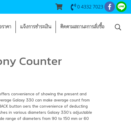
0 4332 7023
อราคา
แจ้งการชำระเงิน
ติดตามสถานะการสั่งซื้อ
ony Counter
ay offers convenience of showing the present and
 average Galaxy 330 can make average count from
 BACK button oers the convenience of deducting
ishes in various diameters Galaxy 330’s adjustable
wide range of diameters from 90 to 150 mm or 60