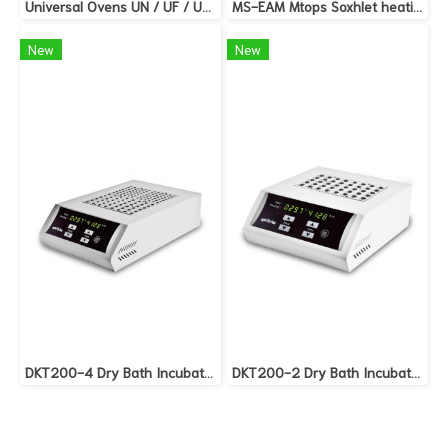
Universal Ovens UN / UF / UNplus / UFplus
MS-EAM Mtops Soxhlet heating mantle
New
New
DKT200-4 Dry Bath Incubator DKT200-4 Dry Bath Incubator
DKT200-2 Dry Bath Incubator