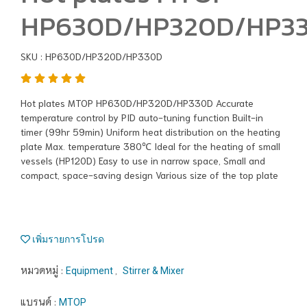
HP630D/HP320D/HP3
SKU : HP630D/HP320D/HP330D
Hot plates MTOP HP630D/HP320D/HP330D Accurate
temperature control by PID auto-tuning function Built-in
timer (99hr 59min) Uniform heat distribution on the heating
plate Max. temperature 380℃ Ideal for the heating of small
vessels (HP120D) Easy to use in narrow space, Small and
compact, space-saving design Various size of the top plate
เพิ่มรายการโปรด
หมวดหมู่ :
,
Equipment
Stirrer & Mixer
แบรนด์ :
MTOP