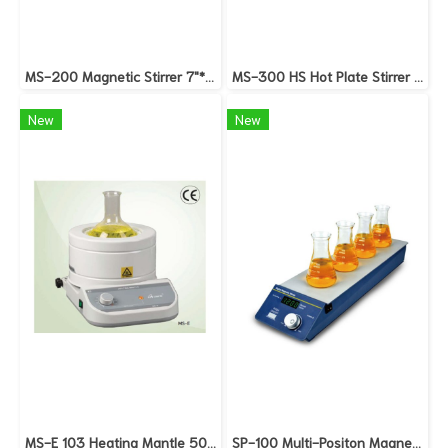
MS-200 Magnetic Stirrer 7"*7" 100-1500 RPM
MS-300 HS Hot Plate Stirrer 7"x7" 380 C 100-1500 rpm
New
New
MS-E 103 Heating Mantle 500 ml 360 W (MTOP)
SP-100 Multi-Positon Magnetic Stirrer